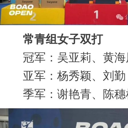
常青组女子双打
冠军：吴亚莉、黄海
亚军：杨秀颖、刘勤
季军：谢艳青、陈穗