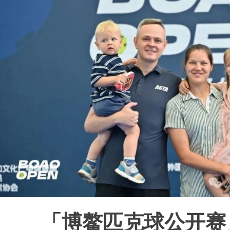
「博
鳌匹克球
公开赛