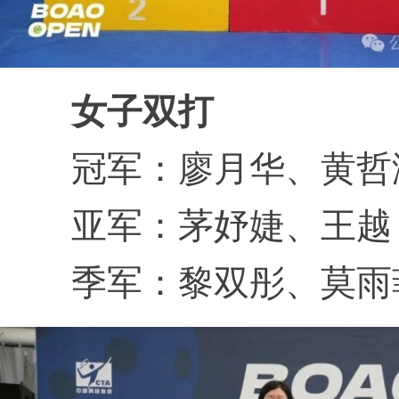
女子双打
冠军：廖月华、黄哲
亚军：茅妤婕、王越
季军：黎双彤、莫雨