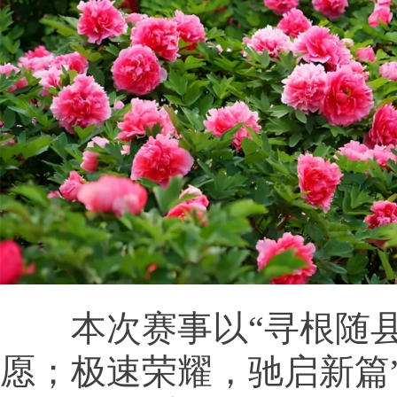
本次赛事以“寻根随县
愿；极速荣耀，驰启新篇