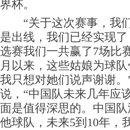
界杯。
“关于这次赛事，我们
是出线，我们已经实现了
选赛我们一共赢了7场比赛
月以来，这些姑娘为球队
我只想对她们说声谢谢。
说，“中国队未来几年应
面是值得深思的。中国队
他球队，未来5到10年，