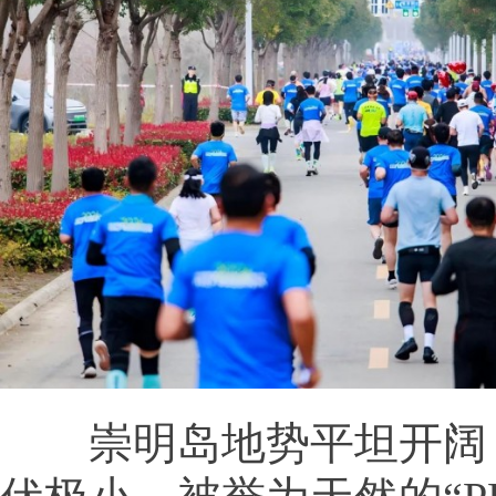
崇明岛地势平坦开阔