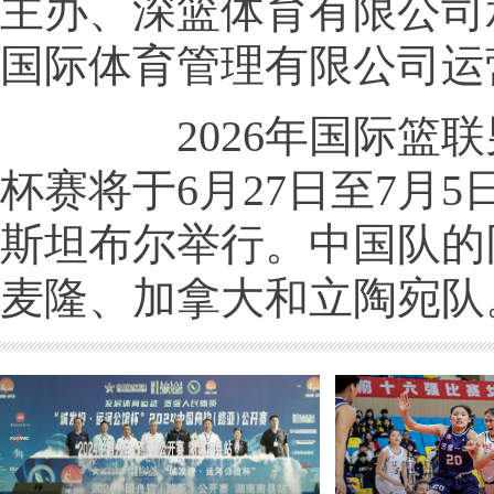
主办、深篮体育有限公司
国际体育管理有限公司运
2026年国际篮联男
杯赛将于6月27日至7月
斯坦布尔举行。中国队的
麦隆、加拿大和立陶宛队