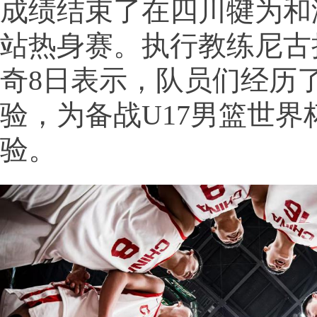
成绩结束了在四川犍为和
站热身赛。执行教练尼古
奇8日表示，队员们经历
验，为备战U17男篮世界
验。