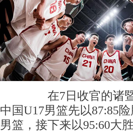
在7日收官的诸暨
中国U17男篮先以87:85
男篮，接下来以95:60大