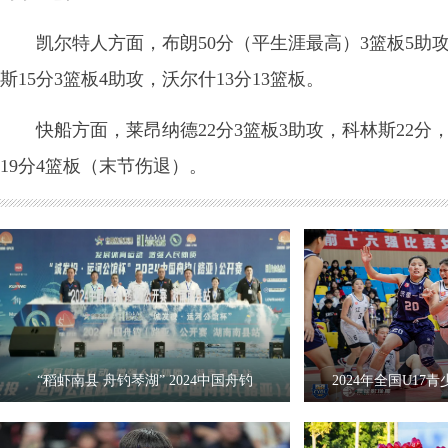
凯尔特人方面，布朗50分（平生涯最高）3篮板5助攻，
斯15分3篮板4助攻，沃尔什13分13篮板。
快船方面，莱昂纳德22分3篮板3助攻，科林斯22分，哈
19分4篮板（末节伤退）。
“稻虾南县 舟钓琴湖” 2024中国舟钓
2024年全国U1